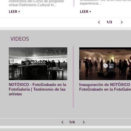
codirectora del Curso de posgrado
experiencia ...
virtual Patrimonio Cultural In...
LEER +
LEER +
1
/3
VIDEOS
NOTÓXICO - FotoGrabado en la
Inauguración de NOTÓXICO 
FotoGalería | Testimonio de las
FotoGrabado en la FotoGale
artistas
1
/4