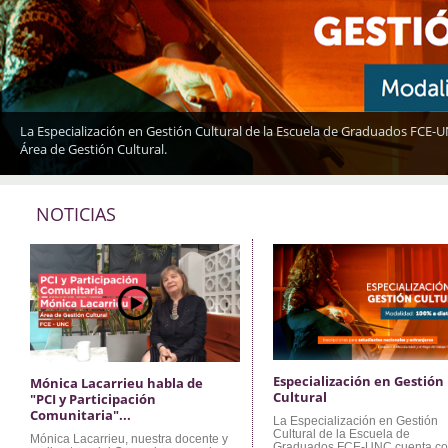
La Especialización en Gestión Cultural de la Escuela de Graduados FCE-UN
Área de Gestión Cultural.
NOTICIAS
Especialización en Gestión
Mónica Lacarrieu habla de
Cultural
"PCI y Participación
Comunitaria"...
La Especialización en Gestión
Cultural de la Escuela de
Mónica Lacarrieu, nuestra docente y
Graduados FCE-UNC cuenta co